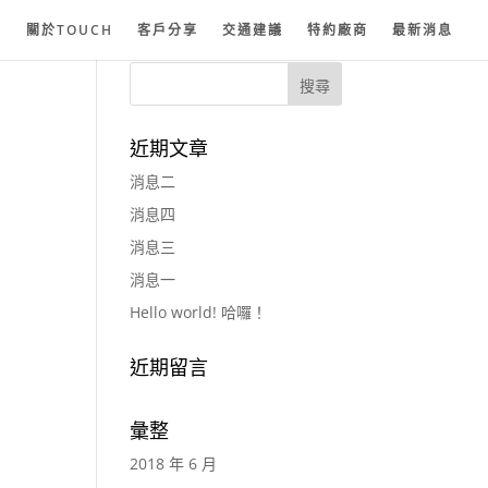
紗
關於TOUCH
客戶分享
交通建議
特約廠商
最新消息
近期文章
消息二
消息四
消息三
消息一
Hello world! 哈囉！
近期留言
彙整
2018 年 6 月