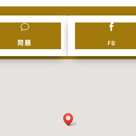
v

問題
FB