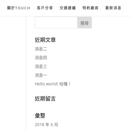
紗
關於TOUCH
客戶分享
交通建議
特約廠商
最新消息
近期文章
消息二
消息四
消息三
消息一
Hello world! 哈囉！
近期留言
彙整
2018 年 6 月