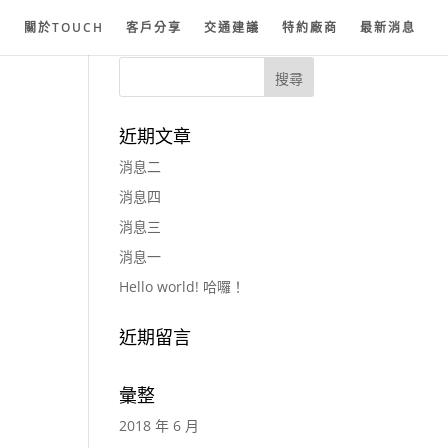
紗
關於TOUCH
客戶分享
交通建議
特約廠商
最新消息
近期文章
消息二
消息四
消息三
消息一
Hello world! 哈囉！
近期留言
彙整
2018 年 6 月