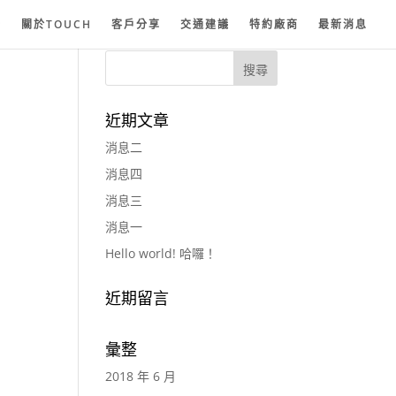
紗
關於TOUCH
客戶分享
交通建議
特約廠商
最新消息
近期文章
消息二
消息四
消息三
消息一
Hello world! 哈囉！
近期留言
彙整
2018 年 6 月