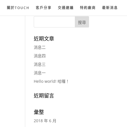
紗
關於TOUCH
客戶分享
交通建議
特約廠商
最新消息
近期文章
消息二
消息四
消息三
消息一
Hello world! 哈囉！
近期留言
彙整
2018 年 6 月