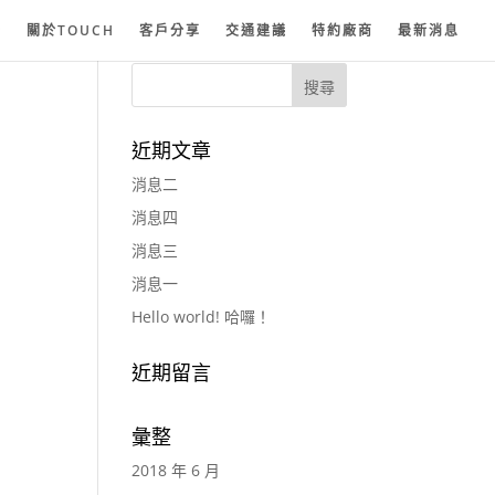
紗
關於TOUCH
客戶分享
交通建議
特約廠商
最新消息
近期文章
消息二
消息四
消息三
消息一
Hello world! 哈囉！
近期留言
彙整
2018 年 6 月