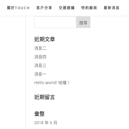
紗
關於TOUCH
客戶分享
交通建議
特約廠商
最新消息
近期文章
消息二
消息四
消息三
消息一
Hello world! 哈囉！
近期留言
彙整
2018 年 6 月