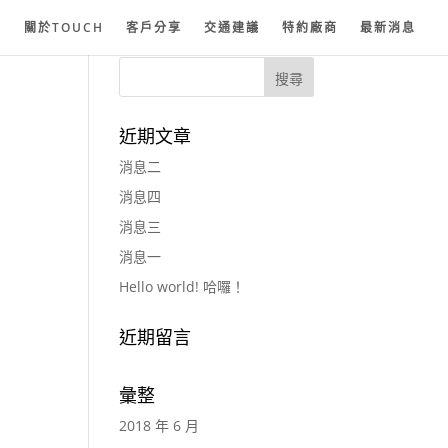
紗
關於TOUCH
客戶分享
交通建議
特約廠商
最新消息
近期文章
消息二
消息四
消息三
消息一
Hello world! 哈囉！
近期留言
彙整
2018 年 6 月