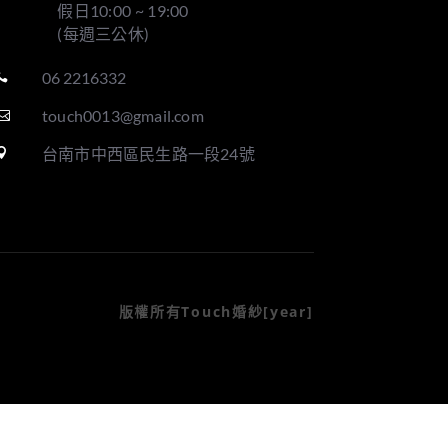
假日10:00 ~ 19:00
(每週三公休)
06 2216332

touch0013@gmail.com

台南市中西區民生路一段24號

版權所有Touch婚紗[year]