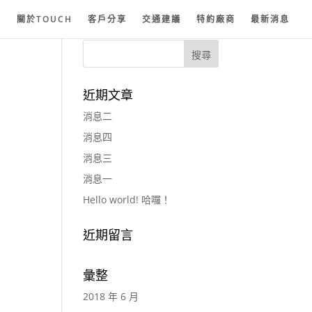
紗
關於TOUCH
客戶分享
交通建議
特約廠商
最新消息
近期文章
消息二
消息四
消息三
消息一
Hello world! 哈囉！
近期留言
彙整
2018 年 6 月