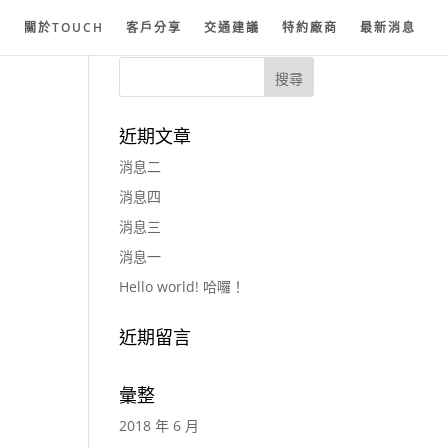
紗
關於TOUCH
客戶分享
交通建議
特約廠商
最新消息
近期文章
消息二
消息四
消息三
消息一
Hello world! 哈囉！
近期留言
彙整
2018 年 6 月