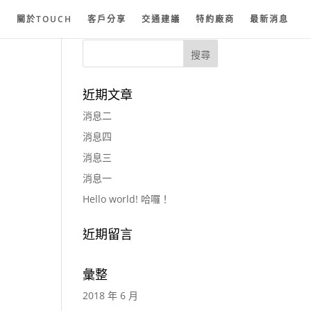
紗
關於TOUCH
客戶分享
交通建議
特約廠商
最新消息
近期文章
消息二
消息四
消息三
消息一
Hello world! 哈囉！
近期留言
彙整
2018 年 6 月