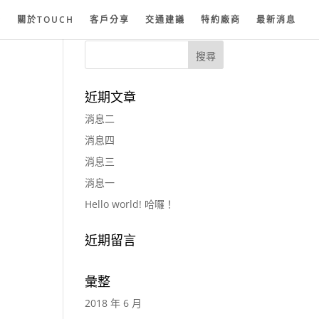
紗
關於TOUCH
客戶分享
交通建議
特約廠商
最新消息
近期文章
消息二
消息四
消息三
消息一
Hello world! 哈囉！
近期留言
彙整
2018 年 6 月