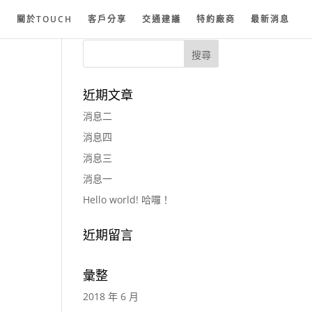
紗
關於TOUCH
客戶分享
交通建議
特約廠商
最新消息
近期文章
消息二
消息四
消息三
消息一
Hello world! 哈囉！
近期留言
彙整
2018 年 6 月