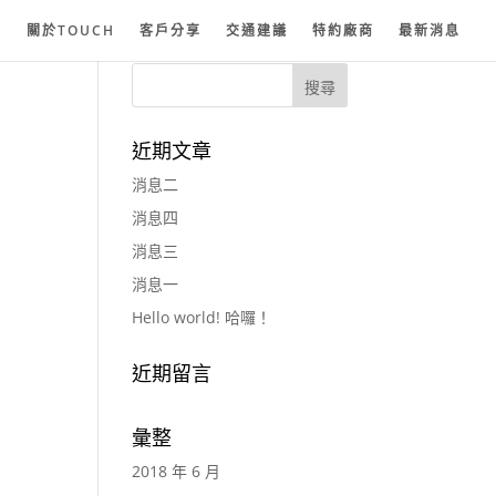
紗
關於TOUCH
客戶分享
交通建議
特約廠商
最新消息
近期文章
消息二
消息四
消息三
消息一
Hello world! 哈囉！
近期留言
彙整
2018 年 6 月