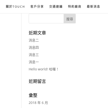
紗
關於TOUCH
客戶分享
交通建議
特約廠商
最新消息
近期文章
消息二
消息四
消息三
消息一
Hello world! 哈囉！
近期留言
彙整
2018 年 6 月