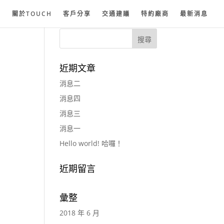
紗
關於TOUCH
客戶分享
交通建議
特約廠商
最新消息
近期文章
消息二
消息四
消息三
消息一
Hello world! 哈囉！
近期留言
彙整
2018 年 6 月