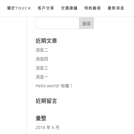
紗
關於TOUCH
客戶分享
交通建議
特約廠商
最新消息
近期文章
消息二
消息四
消息三
消息一
Hello world! 哈囉！
近期留言
彙整
2018 年 6 月