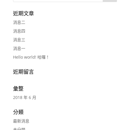
近期文章
消息二
消息四
消息三
消息一
Hello world! 哈囉！
近期留言
彙整
2018 年 6 月
分類
最新消息
未分類