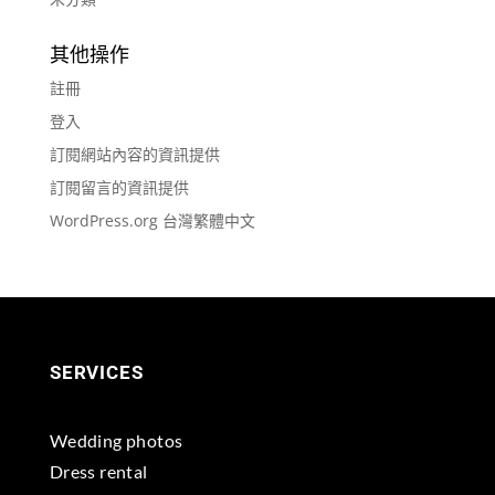
其他操作
註冊
登入
訂閱網站內容的資訊提供
訂閱留言的資訊提供
WordPress.org 台灣繁體中文
SERVICES
Wedding photos
Dress rental